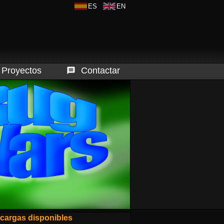
ES
EN
Proyectos
Contactar
Herramientas
 GO : Games Online
Páginas web
egoTk
cargas disponibles