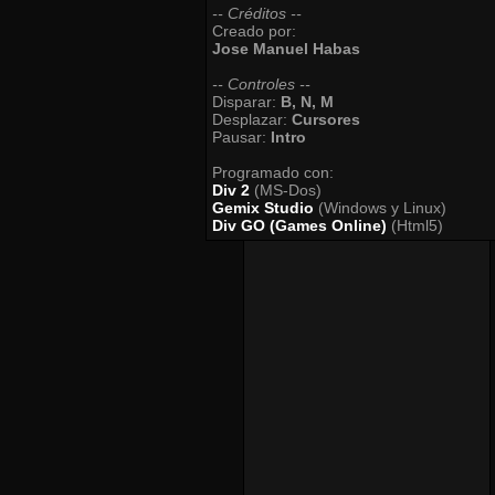
-- Créditos --
Creado por:
Jose Manuel Habas
-- Controles --
Disparar:
B, N, M
Desplazar:
Cursores
Pausar:
Intro
Programado con:
Div 2
(MS-Dos)
Gemix Studio
(Windows y Linux)
Div GO (Games Online)
(Html5)